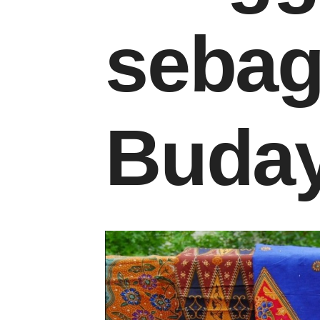
sebag
Buday