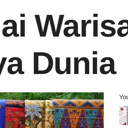
ai Waris
a Dunia
You