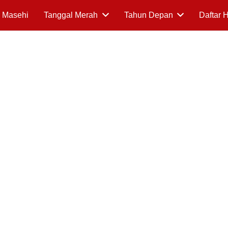
 Masehi
Tanggal Merah
Tahun Depan
Daftar 