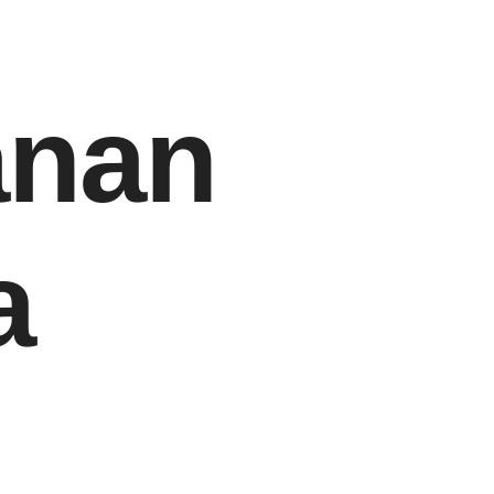
anan
a