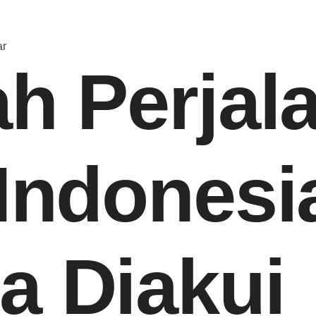
ar
ah Perjal
 Indonesi
a Diakui