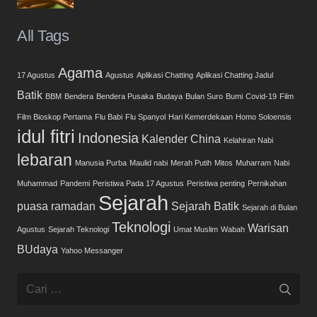
All Tags
Agama
17 Agustus
Agustus
Aplikasi Chatting
Aplikasi Chatting Jadul
Batik
BBM
Bendera
Bendera Pusaka
Budaya
Bulan Suro
Bumi
Covid-19
Film
Film Bioskop Pertama
Flu Babi
Flu Spanyol
Hari Kemerdekaan
Homo Soloensis
idul fitri
Indonesia
Kalender China
Kelahiran Nabi
lebaran
Manusia Purba
Maulid nabi
Merah Putih
Mitos
Muharram
Nabi
Muhammad
Pandemi
Peristiwa Pada 17 Agustus
Peristiwa penting
Pernikahan
Sejarah
puasa
ramadan
Sejarah Batik
Sejarah di Bulan
Teknologi
Warisan
Agustus
Sejarah Teknologi
Umat Muslim
Wabah
BUdaya
Yahoo Messanger
Cari
untuk: