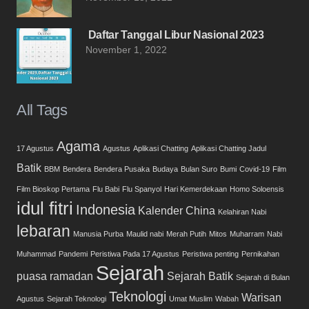
Daftar Tanggal Libur Nasional 2023
November 1, 2022
All Tags
Agama
17 Agustus
Agustus
Aplikasi Chatting
Aplikasi Chatting Jadul
Batik
BBM
Bendera
Bendera Pusaka
Budaya
Bulan Suro
Bumi
Covid-19
Film
Film Bioskop Pertama
Flu Babi
Flu Spanyol
Hari Kemerdekaan
Homo Soloensis
idul fitri
Indonesia
Kalender China
Kelahiran Nabi
lebaran
Manusia Purba
Maulid nabi
Merah Putih
Mitos
Muharram
Nabi
Muhammad
Pandemi
Peristiwa Pada 17 Agustus
Peristiwa penting
Pernikahan
Sejarah
puasa
ramadan
Sejarah Batik
Sejarah di Bulan
Teknologi
Warisan
Agustus
Sejarah Teknologi
Umat Muslim
Wabah