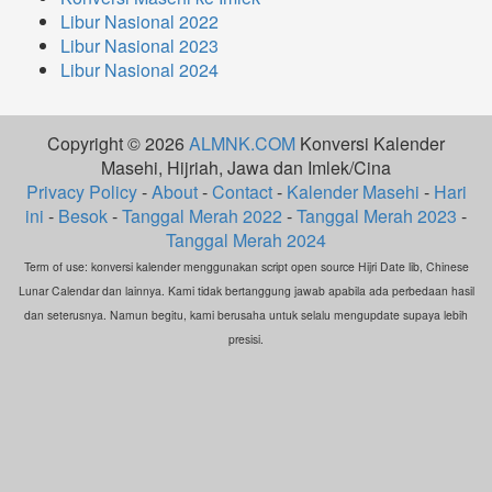
Libur Nasional 2022
Libur Nasional 2023
Libur Nasional 2024
Copyright © 2026
ALMNK.COM
Konversi Kalender
Masehi, Hijriah, Jawa dan Imlek/Cina
Privacy Policy
-
About
-
Contact
-
Kalender Masehi
-
Hari
ini
-
Besok
-
Tanggal Merah 2022
-
Tanggal Merah 2023
-
Tanggal Merah 2024
Term of use: konversi kalender menggunakan script open source Hijri Date lib, Chinese
Lunar Calendar dan lainnya. Kami tidak bertanggung jawab apabila ada perbedaan hasil
dan seterusnya. Namun begitu, kami berusaha untuk selalu mengupdate supaya lebih
presisi.