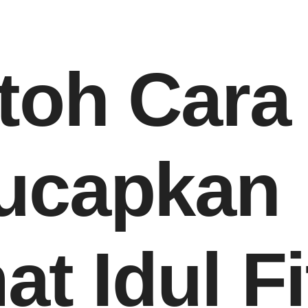
toh Cara
ucapkan
t Idul Fi