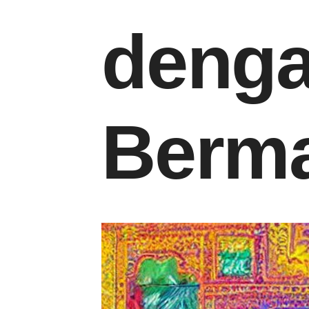
denga
Berm