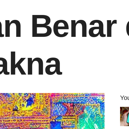
n Benar
akna
You