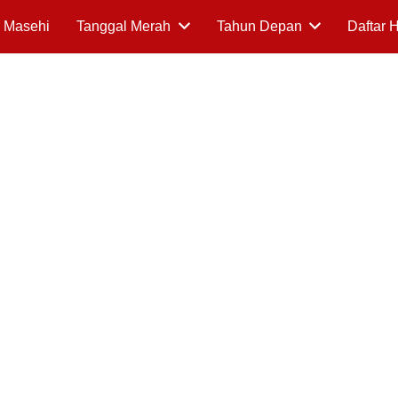
 Masehi
Tanggal Merah
Tahun Depan
Daftar 