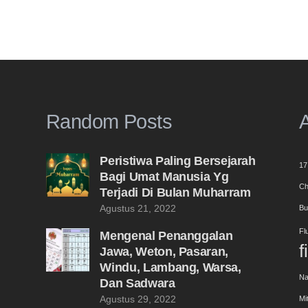
Random Posts
A
Peristiwa Paling Bersejarah
17
Bagi Umat Manusia Yg
Ch
Terjadi Di Bulan Muharram
Agustus 21, 2022
Bu
Fl
Mengenal Penanggalan
f
Jawa, Weton, Pasaran,
Windu, Lambang, Warsa,
Na
Dan Sadwara
Agustus 29, 2022
Mi