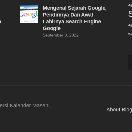
Ag
Mengenal Sejarah Google,
Pendirinya Dan Awal
n
Lahirnya Search Engine
Ag
Google
W
September 9, 2022
C
u
rsi Kalender Masehi,
About Blo