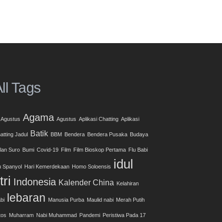
ll Tags
Agama
 Agustus
Agustus
Aplikasi Chatting
Aplikasi
Batik
atting Jadul
BBM
Bendera
Bendera Pusaka
Budaya
lan Suro
Bumi
Covid-19
Film
Film Bioskop Pertama
Flu Babi
idul
u Spanyol
Hari Kemerdekaan
Homo Soloensis
itri
Indonesia
Kalender China
Kelahiran
lebaran
bi
Manusia Purba
Maulid nabi
Merah Putih
tos
Muharram
Nabi Muhammad
Pandemi
Peristiwa Pada 17