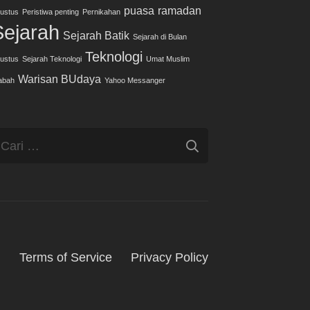
puasa
ramadan
ustus
Peristiwa penting
Pernikahan
Sejarah
Sejarah Batik
Sejarah di Bulan
Teknologi
ustus
Sejarah Teknologi
Umat Muslim
Warisan BUdaya
abah
Yahoo Messanger
ari
ntuk:
g
Terms of Service
Privacy Policy