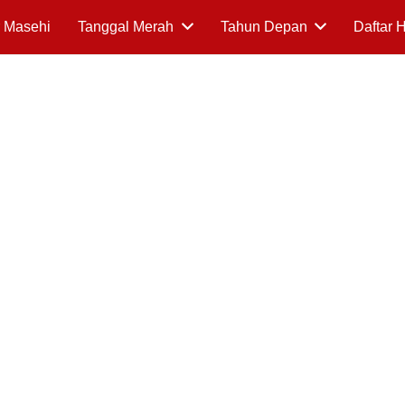
 Masehi
Tanggal Merah
Tahun Depan
Daftar 