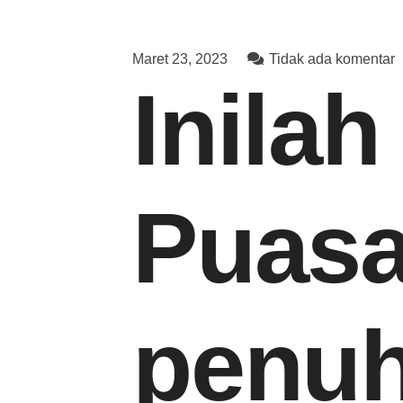
Maret 23, 2023
Tidak ada komentar
Inila
Puasa
penuh