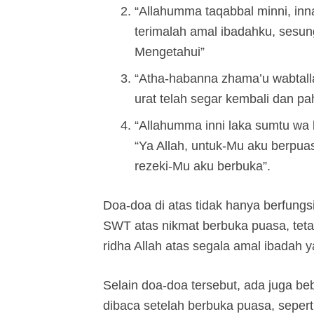
“Allahumma taqabbal minni, innak
terimalah amal ibadahku, ses
Mengetahui”
“Atha-habanna zhama’u wabtallat
urat telah segar kembali dan pah
“Allahumma inni laka sumtu wa bi
“Ya Allah, untuk-Mu aku berpu
rezeki-Mu aku berbuka”.
Doa-doa di atas tidak hanya berfung
SWT atas nikmat berbuka puasa, tet
ridha Allah atas segala amal ibadah 
Selain doa-doa tersebut, ada juga beb
dibaca setelah berbuka puasa, seperti