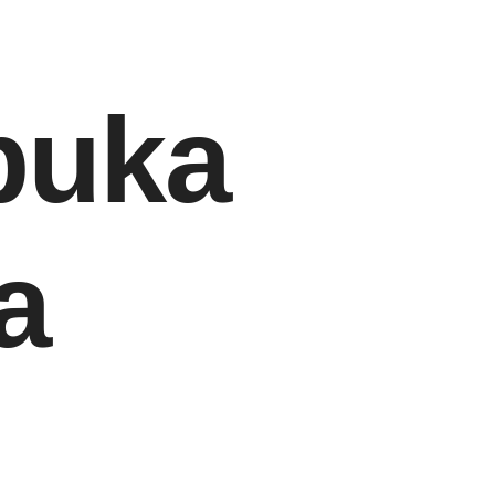
buka
a