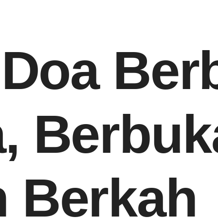
h Doa Ber
, Berbuk
 Berkah