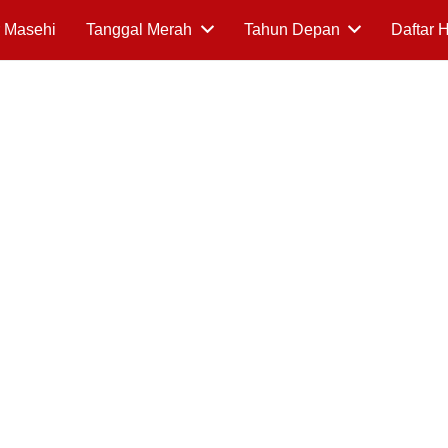
 Masehi
Tanggal Merah
Tahun Depan
Daftar 