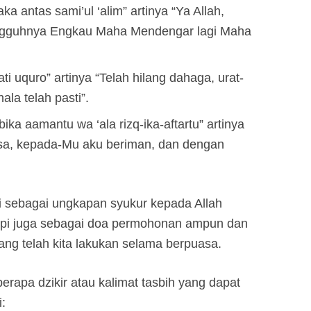
a antas sami’ul ‘alim” artinya “Ya Allah,
ungguhnya Engkau Maha Mendengar lagi Maha
i uquro” artinya “Telah hilang dahaga, urat-
ala telah pasti”.
ka aamantu wa ‘ala rizq-ika-aftartu” artinya
asa, kepada-Mu aku beriman, dan dengan
si sebagai ungkapan syukur kepada Allah
api juga sebagai doa permohonan ampun dan
yang telah kita lakukan selama berpuasa.
erapa dzikir atau kalimat tasbih yang dapat
: